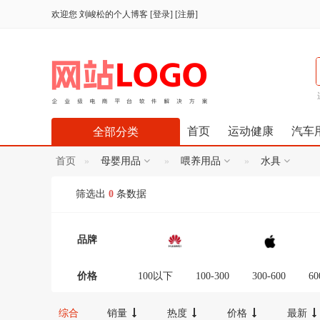
欢迎您
刘峻松的个人博客
[
登录
] [
注册
]
首页
运动健康
汽车
全部分类
首页
母婴用品
喂养用品
水具
筛选出
0
条数据
品牌
价格
100以下
100-300
300-600
60
12000-16000
16000-20000
2000
综合
销量
热度
价格
最新