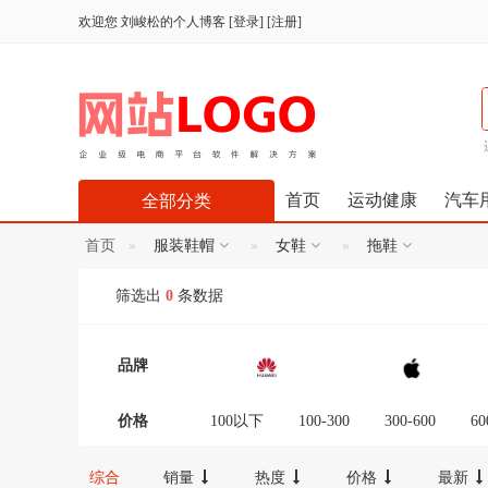
欢迎您
刘峻松的个人博客
[
登录
] [
注册
]
首页
运动健康
汽车
全部分类
首页
服装鞋帽
女鞋
拖鞋
筛选出
0
条数据
品牌
价格
100以下
100-300
300-600
60
12000-16000
16000-20000
2000
综合
销量
热度
价格
最新